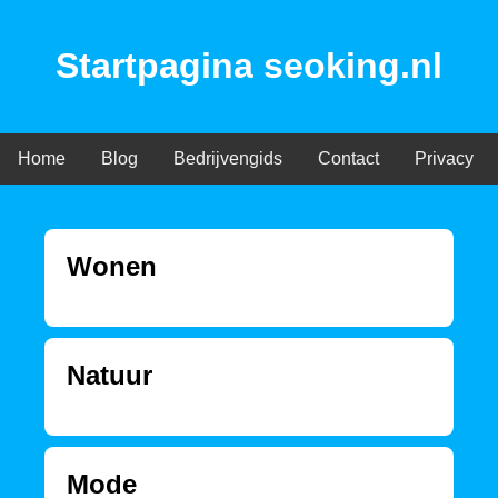
Startpagina seoking.nl
Home
Blog
Bedrijvengids
Contact
Privacy
Wonen
Natuur
Mode