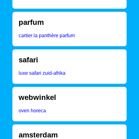
parfum
cartier la panthère parfum
safari
luxe safari zuid-afrika
webwinkel
oven horeca
amsterdam