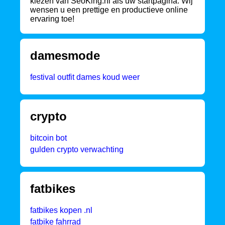
kiezen van SeoKing.nl als uw startpagina. Wij
wensen u een prettige en productieve online
ervaring toe!
damesmode
festival outfit dames koud weer
crypto
bitcoin bot
gulden crypto verwachting
fatbikes
fatbikes kopen .nl
fatbike fahrrad